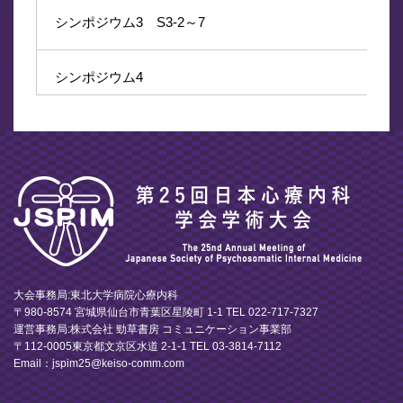
シンポジウム3 S3-2～7
シンポジウム4
シンポジウム5 S5-1～4
シンポジウム5 S5-5
パネルディスカッション
大会事務局:東北大学病院心療内科
第23回治療的自己研究会シンポジウム
〒980-8574 宮城県仙台市青葉区星陵町 1-1 TEL 022-717-7327
運営事務局:株式会社 勁草書房 コミュニケーション事業部
〒112-0005東京都文京区水道 2-1-1 TEL 03-3814-7112
心療内科学会-ニューログローバル合同シンポジウム
Email：jspim25@keiso-comm.com