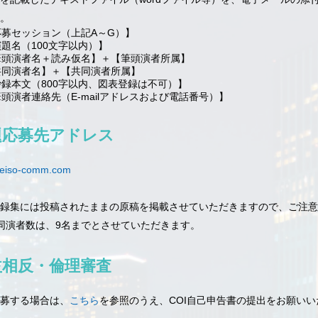
。
応募セッション（上記A～G）】
題名（100文字以内）】
筆頭演者名＋読み仮名】＋【筆頭演者所属】
共同演者名】＋【共同演者所属】
抄録本文（800字以内、図表登録は不可）】
頭演者連絡先（E-mailアドレスおよび電話番号）】
題応募先アドレス
eiso-comm.com
録集には投稿されたままの原稿を掲載させていただきますので、ご注意
同演者数は、9名までとさせていただきます。
益相反・倫理審査
募する場合は、
こちら
を参照のうえ、COI自己申告書の提出をお願い