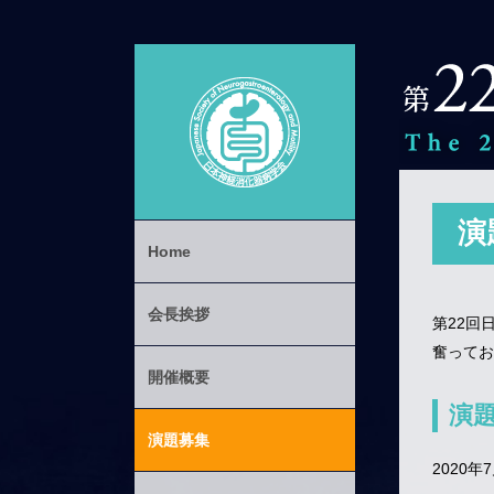
演
Home
会長挨拶
第22回
奮ってお
開催概要
演
演題募集
2020