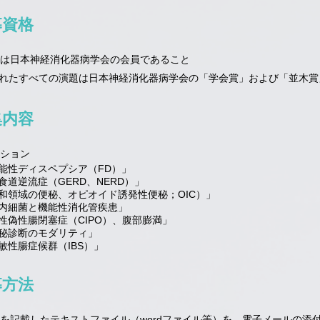
募資格
は日本神経消化器病学会の会員であること
れたすべての演題は日本神経消化器病学会の「学会賞」および「並木賞
集内容
ション
能性ディスペプシア（FD）」
食道逆流症（GERD、NERD）」
和領域の便秘、オピオイド誘発性便秘；OIC）」
内細菌と機能性消化管疾患」
性偽性腸閉塞症（CIPO）、腹部膨満」
秘診断のモダリティ」
敏性腸症候群（IBS）」
募方法
を記載したテキストファイル（wordファイル等）を、電子メールの添