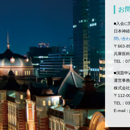
お
■入会に
日本神経
問い合わ
〒663-
兵庫医科
TEL：07
■演題申
運営事務
株式会社
〒112-
TEL：03
E-mail：