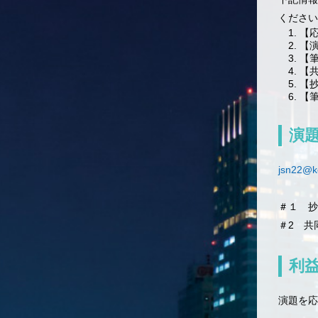
ください
【
【演
【
【
【
【筆
演
jsn22@k
＃１ 抄
＃2 共
利
演題を応