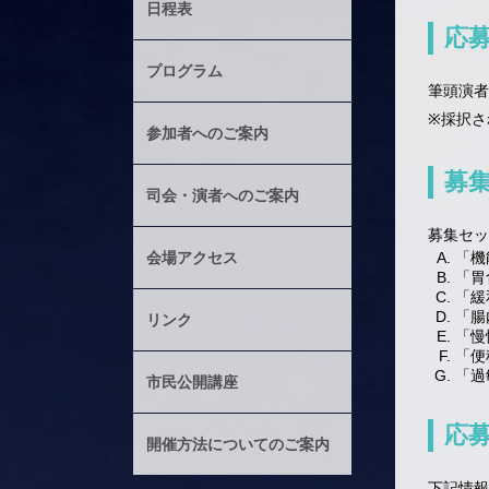
日程表
応
プログラム
筆頭演者
※採択さ
参加者へのご案内
募
司会・演者へのご案内
募集セッ
会場アクセス
「機
「胃
「緩
「腸
リンク
「慢
「便
「過
市民公開講座
応
開催方法についてのご案内
下記情報