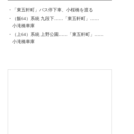
「東五軒町」バス停下車、小桜橋を渡る
（飯64）系統 九段下……「東五軒町」……
小滝橋車庫
（上64）系統 上野公園……「東五軒町」……
小滝橋車庫